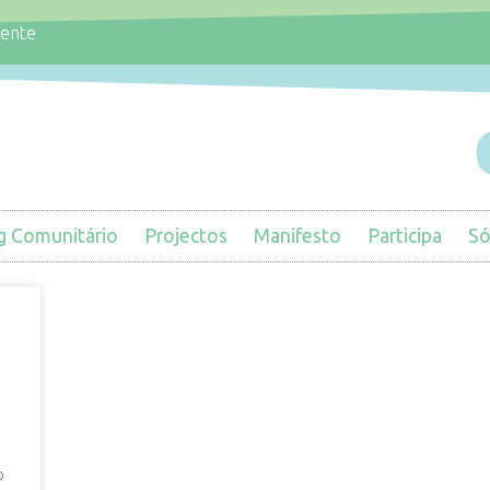
iente
g Comunitário
Projectos
Manifesto
Participa
Só
o