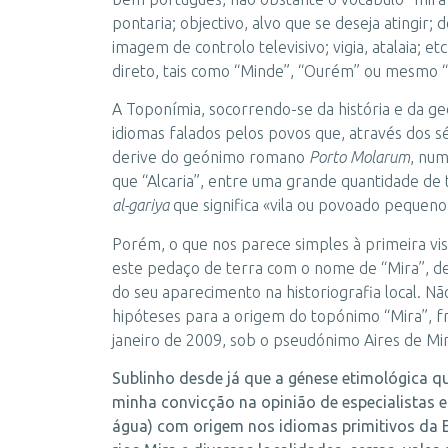
pontaria; objectivo, alvo que se deseja atingir; 
imagem de controlo televisivo; vigia, atalaia; 
direto, tais como “Minde”, “Ourém” ou mesmo “L
A Toponímia, socorrendo-se da história e da g
idiomas falados pelos povos que, através dos s
derive do geónimo romano
Porto Molarum
, num
que “Alcaria”, entre uma grande quantidade de
al-gariya
que significa «vila ou povoado pequeno
Porém, o que nos parece simples à primeira vis
este pedaço de terra com o nome de “Mira”, des
do seu aparecimento na historiografia local. Não
hipóteses para a origem do topónimo “Mira”, f
janeiro de 2009, sob o pseudónimo Aires de Mi
Sublinho desde já que a génese etimológica q
minha convicção na opinião de especialistas 
água) com origem nos idiomas primitivos da E