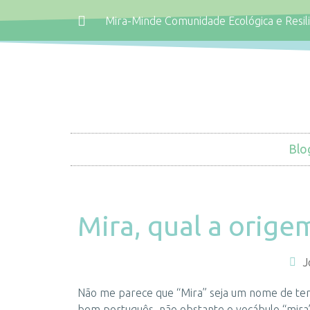
Mira-Minde Comunidade Ecológica e Resil
Blo
Mira, qual a orig
J
Não me parece que “Mira” seja um nome de ter
bem português, não obstante o vocábulo “mira” 