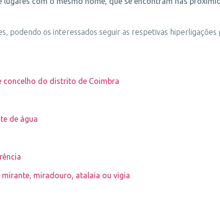
les e lugares com o mesmo nome, que se encontram nas proximi
s, podendo os interessados seguir as respetivas hiperligaçõe
de concelho do distrito de Coimbra
nte de água
erência
e mirante, miradouro, atalaia ou vigia