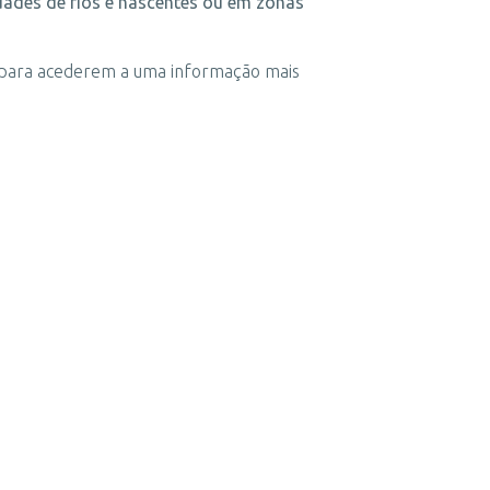
dades de rios e nascentes ou em zonas
s para acederem a uma informação mais