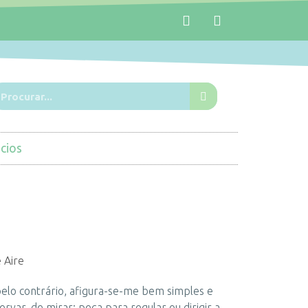
cios
 Aire
elo contrário, afigura-se-me bem simples e
var, de mirar; peça para regular ou dirigir a