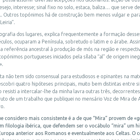
desejo, interesse; sinal fixo no solo, estaca, baliza… que serve 
etc.. Outros topónimos há de construção bem menos vulgar e para
eiria”.
eografia dos lugares, explica frequentemente a formação desse
éculos, ocuparam a Península, sobretudo o latim e o árabe. Ass
a referência ancestral à produção de mós na região e respectiv
 topónimos portugueses iniciados pela sílaba “al” de origem i
».
ta não tem sido consensual para estudiosos e opinantes na maté
cobri quatro hipóteses principais, muito bem distintas entre s
 resisti a intercalar-lhe da minha lavra outras três, decorrentes
ruto de um trabalho que publiquei no mensário Voz de Mira de 
ro.
ue considero mais consistente é a de que “Mira” provem de «
em filologia ibérica, que defendem ser o vocábulo “mira” um 
uropa anterior aos Romanos e eventualmente aos Celtas. O cer