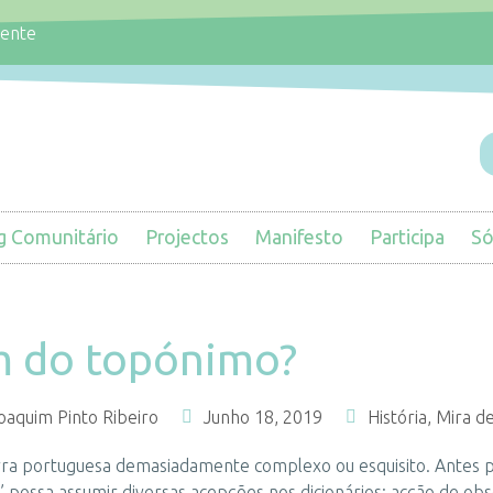
iente
g Comunitário
Projectos
Manifesto
Participa
Só
em do topónimo?
oaquim Pinto Ribeiro
Junho 18, 2019
História
,
Mira de
ra portuguesa demasiadamente complexo ou esquisito. Antes p
possa assumir diversas acepções nos dicionários: acção de obser