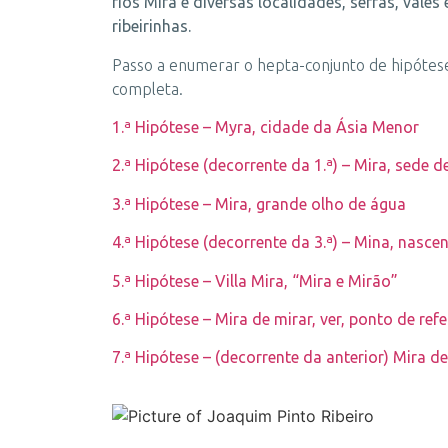
rios Mira e diversas localidades, serras, va
ribeirinhas.
Passo a enumerar o hepta-conjunto de hipótese
completa.
1.ª Hipótese – Myra, cidade da Ásia Menor
2.ª Hipótese (decorrente da 1.ª) – Mira, sede 
3.ª Hipótese – Mira, grande olho de água
4.ª Hipótese (decorrente da 3.ª) – Mina, nasce
5.ª Hipótese – Villa Mira, “Mira e Mirão”
6.ª Hipótese – Mira de mirar, ver, ponto de ref
7.ª Hipótese – (decorrente da anterior) Mira d